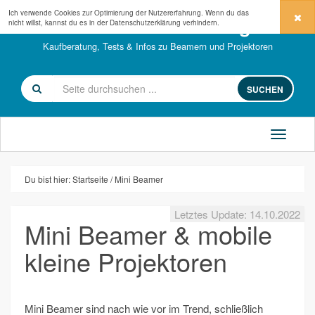
Ich verwende Cookies zur Optimierung der Nutzererfahrung. Wenn du das
beamerkaufberatung.de
nicht willst, kannst du es in der
Datenschutzerklärung
verhindern.
Kaufberatung, Tests & Infos zu Beamern und Projektoren
SUCHEN
Du bist hier:
Startseite
Mini Beamer
Letztes Update: 14.10.2022
Mini Beamer & mobile
kleine Projektoren
Mini Beamer sind nach wie vor im Trend, schließlich