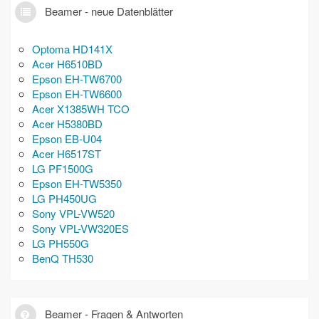
Beamer - neue Datenblätter
Optoma HD141X
Acer H6510BD
Epson EH-TW6700
Epson EH-TW6600
Acer X1385WH TCO
Acer H5380BD
Epson EB-U04
Acer H6517ST
LG PF1500G
Epson EH-TW5350
LG PH450UG
Sony VPL-VW520
Sony VPL-VW320ES
LG PH550G
BenQ TH530
Beamer - Fragen & Antworten