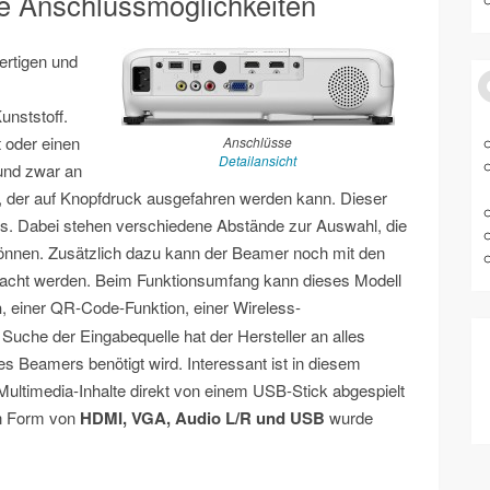
e Anschlussmöglichkeiten
rtigen und
unststoff.
t oder einen
Anschlüsse
Detailansicht
und zwar an
uß, der auf Knopfdruck ausgefahren werden kann. Dieser
rs. Dabei stehen verschiedene Abstände zur Auswahl, die
können. Zusätzlich dazu kann der Beamer noch mit den
gebracht werden. Beim Funktionsumfang kann dieses Modell
n
, einer QR-Code-Funktion, einer Wireless-
Suche der Eingabequelle hat der Hersteller an alles
s Beamers benötigt wird. Interessant ist in diesem
ltimedia-Inhalte direkt von einem USB-Stick abgespielt
in Form von
HDMI, VGA, Audio L/R und USB
wurde