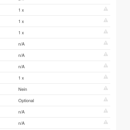
1 x
1 x
1 x
n/A
n/A
n/A
1 x
Nein
Optional
n/A
n/A