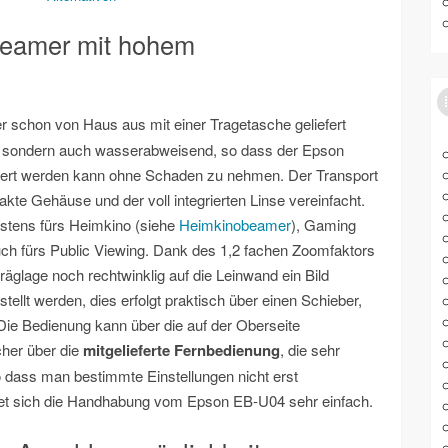
Beamer mit hohem
er schon von Haus aus mit einer Tragetasche geliefert
tert sondern auch wasserabweisend, so dass der Epson
rtiert werden kann ohne Schaden zu nehmen. Der Transport
kte Gehäuse und der voll integrierten Linse vereinfacht.
estens fürs Heimkino (siehe
Heimkinobeamer
), Gaming
uch fürs Public Viewing. Dank des 1,2 fachen Zoomfaktors
äglage noch rechtwinklig auf die Leinwand ein Bild
tellt werden, dies erfolgt praktisch über einen Schieber,
ie Bedienung kann über die auf der Oberseite
cher über die
mitgelieferte Fernbedienung
, die sehr
 so dass man bestimmte Einstellungen nicht erst
ltet sich die Handhabung vom Epson EB-U04 sehr einfach.