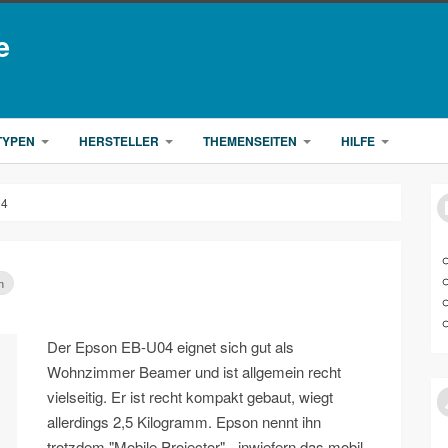
e
TYPEN
HERSTELLER
THEMENSEITEN
HILFE
04
n
Der Epson EB-U04 eignet sich gut als
Wohnzimmer Beamer und ist allgemein recht
vielseitig. Er ist recht kompakt gebaut, wiegt
allerdings 2,5 Kilogramm. Epson nennt ihn
trotzdem "Mobile Projector" - inwiefern das mobil