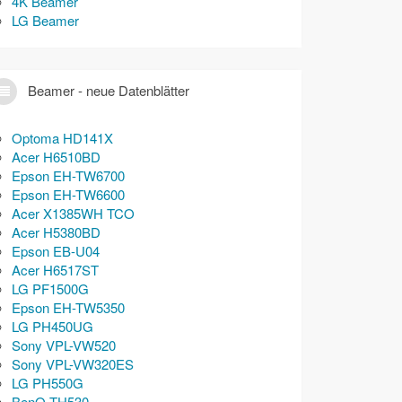
4K Beamer
LG Beamer
Beamer - neue Datenblätter
Optoma HD141X
Acer H6510BD
Epson EH-TW6700
Epson EH-TW6600
Acer X1385WH TCO
Acer H5380BD
Epson EB-U04
Acer H6517ST
LG PF1500G
Epson EH-TW5350
LG PH450UG
Sony VPL-VW520
Sony VPL-VW320ES
LG PH550G
BenQ TH530