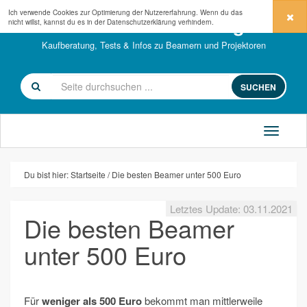
Ich verwende Cookies zur Optimierung der Nutzererfahrung. Wenn du das
beamerkaufberatung.de
nicht willst, kannst du es in der
Datenschutzerklärung
verhindern.
Kaufberatung, Tests & Infos zu Beamern und Projektoren
SUCHEN
Du bist hier:
Startseite
Die besten Beamer unter 500 Euro
Letztes Update: 03.11.2021
Die besten Beamer
unter 500 Euro
Für
weniger als 500 Euro
bekommt man mittlerweile