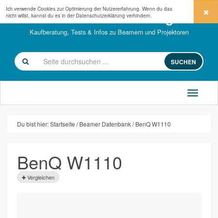
Ich verwende Cookies zur Optimierung der Nutzererfahrung. Wenn du das
beamerkaufberatung.de
nicht willst, kannst du es in der
Datenschutzerklärung
verhindern.
Kaufberatung, Tests & Infos zu Beamern und Projektoren
SUCHEN
Du bist hier:
Startseite
Beamer Datenbank
BenQ W1110
BenQ W1110
Vergleichen