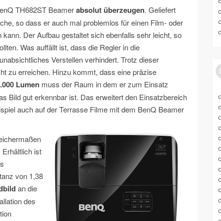
r BenQ TH682ST Beamer
absolut überzeugen
. Geliefert
sche, so dass er auch mal problemlos für einen Film- oder
nn. Der Aufbau gestaltet sich ebenfalls sehr leicht, so
ten. Was auffällt ist, dass die Regler in die
nabsichtliches Verstellen verhindert. Trotz dieser
ht zu erreichen. Hinzu kommt, dass eine präzise
.000 Lumen
muss der Raum in dem er zum Einsatz
s Bild gut erkennbar ist. Das erweitert den Einsatzbereich
spiel auch auf der Terrasse Filme mit dem BenQ Beamer
gleichermaßen
Erhältlich ist
ls
stanz von 1,38
dbild
an die
allation des
tion