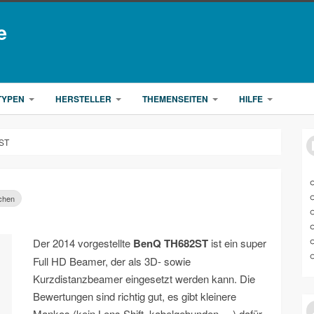
e
TYPEN
HERSTELLER
THEMENSEITEN
HILFE
ST
chen
Der 2014 vorgestellte
BenQ TH682ST
ist ein super
Full HD Beamer, der als 3D- sowie
Kurzdistanzbeamer eingesetzt werden kann. Die
Bewertungen sind richtig gut, es gibt kleinere
Mankos (kein Lens Shift, kabelgebunden, ...) dafür