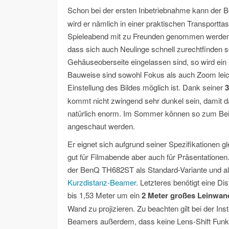
Schon bei der ersten Inbetriebnahme kann de
wird er nämlich in einer praktischen Transportta
Spieleabend mit zu Freunden genommen werden ka
dass sich auch Neulinge schnell zurechtfinden soll
Gehäuseoberseite eingelassen sind, so wird ein u
Bauweise sind sowohl Fokus als auch Zoom leic
Einstellung des Bildes möglich ist. Dank seiner
3
kommt nicht zwingend sehr dunkel sein, damit da
natürlich enorm. Im Sommer können so zum Bei
angeschaut werden.
Er eignet sich aufgrund seiner Spezifikationen 
gut für Filmabende aber auch für Präsentationen. 
der BenQ TH682ST als Standard-Variante und a
Kurzdistanz-Beamer
. Letzteres benötigt eine Di
bis 1,53 Meter um ein
2 Meter großes Leinwan
Wand zu projizieren. Zu beachten gilt bei der Inst
Beamers außerdem, dass keine Lens-Shift Funk