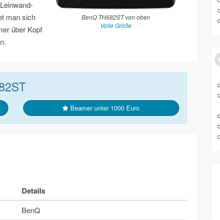
 Leinwand-
et man sich
BenQ TH682ST von oben
Volle Größe
mer über Kopf
n.
682ST
Beamer unter 1000 Euro
Details
BenQ