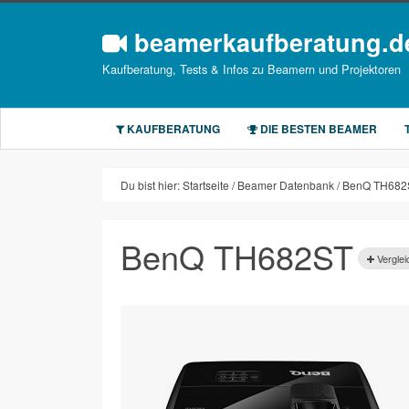
beamerkaufberatung.d
Kaufberatung, Tests & Infos zu Beamern und Projektoren
KAUFBERATUNG
DIE BESTEN BEAMER
Du bist hier:
Startseite
Beamer Datenbank
BenQ TH682
BenQ TH682ST
Verglei