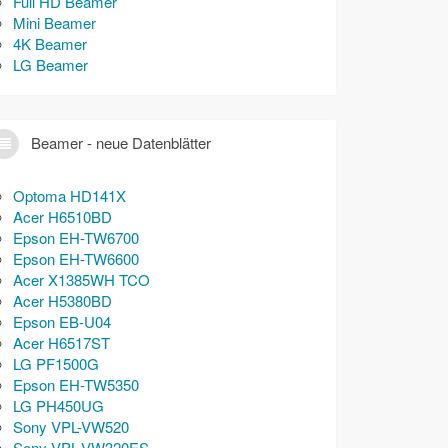
Full HD Beamer
Mini Beamer
4K Beamer
LG Beamer
Beamer - neue Datenblätter
Optoma HD141X
Acer H6510BD
Epson EH-TW6700
Epson EH-TW6600
Acer X1385WH TCO
Acer H5380BD
Epson EB-U04
Acer H6517ST
LG PF1500G
Epson EH-TW5350
LG PH450UG
Sony VPL-VW520
Sony VPL-VW320ES